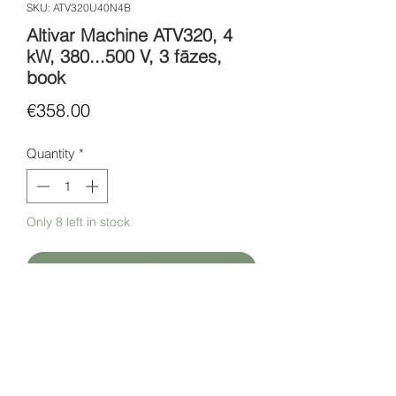
SKU: ATV320U40N4B
Altivar Machine ATV320, 4
kW, 380...500 V, 3 fāzes,
book
Price
€358.00
Quantity
*
Only 8 left in stock
Add to Cart
ATV320U40N4B
Darbības spriegums: 380...500 V -
15...10 %
Nominālā strāva: 9.5 A