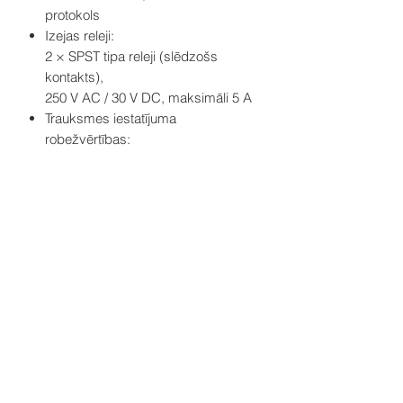
protokols
Izejas releji:
2 × SPST tipa releji (slēdzošs
kontakts),
250 V AC / 30 V DC, maksimāli 5 A
Trauksmes iestatījuma
robežvērtības:
minimums 250 ppm
Barošanas spriegums: 24 V DC
(11–30 V DC)
Sensora kalpošanas laiks: vismaz 5
gadi
Divi releja kontakti var tikt izmantoti
attālinātai signalizācijai vai
ventilācijas vadībai
Iekšējais skaņas signāls (buzzer)
nodrošina lokālo akustisko trauksmi
pie iestatītiem sliekšņiem