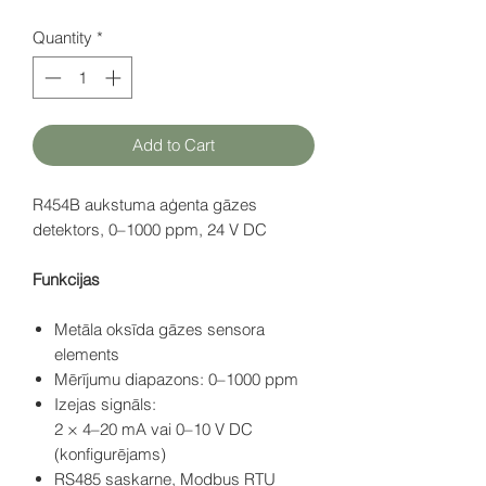
Quantity
*
Add to Cart
R454B aukstuma aģenta gāzes
detektors, 0–1000 ppm, 24 V DC
Funkcijas
Metāla oksīda gāzes sensora
elements
Mērījumu diapazons: 0–1000 ppm
Izejas signāls:
2 × 4–20 mA vai 0–10 V DC
(konfigurējams)
RS485 saskarne, Modbus RTU